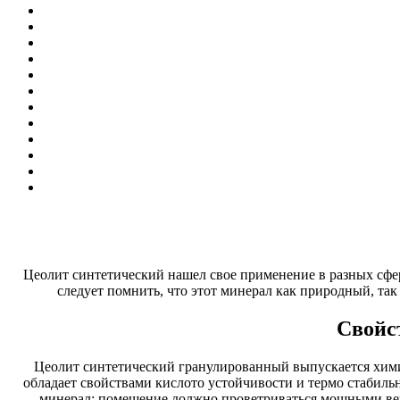
Цеолит синтетический нашел свое применение в разных сфер
следует помнить, что этот минерал как природный, так
Свойст
Цеолит синтетический гранулированный выпускается хим
обладает свойствами кислото устойчивости и термо стабильн
минерал; помещение должно проветриваться мощными вен