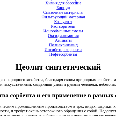
Химия для бассейна
Биоцид
Смазочные материалы
Фильтрующий материал
Коагулянт
Растворители
Ионообменные смолы
Оксид алюминия
Аминаты
Полиакриламид
Ингибитор коррозии
Нефтесорбенты
Цеолит синтетический
ах народного хозяйства, благодаря своим природным свойствам
 и искусственный, созданный умом и руками человека, небезопа
ва сорбента и его применение в разных
ическим промышленным производством в трех видах: шарики, к
ости, и требует очень осторожного обращения с собой. Недопус
тиляторами, а люди, задействованные в производстве химвещес