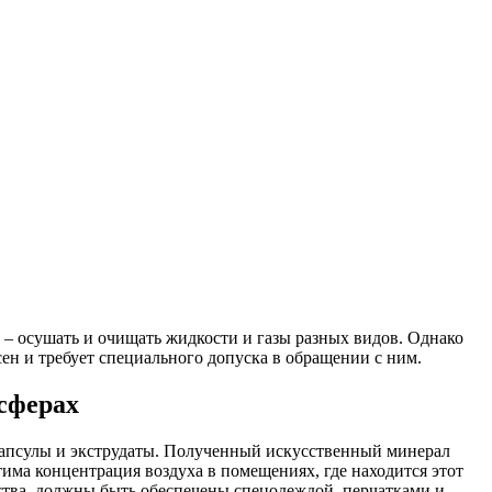
 – осушать и очищать жидкости и газы разных видов. Однако
сен и требует специального допуска в обращении с ним.
 сферах
апсулы и экструдаты. Полученный искусственный минерал
тима концентрация воздуха в помещениях, где находится этот
тва, должны быть обеспечены спецодеждой, перчатками и