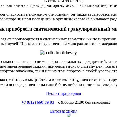
В сельском хозяйстве;
тки машинных и трансформаторных масел – втопливно-энергетич
бой опасности в пожарном отношении, он также взрывобезопасный
его испарения при попадании в организм человека вызывают раз
как приобрести синтетический гранулированный м
клад от производителя в специальных герметичных полипропиле
ных лучей. На складе искусственный минерал долго не задержива
 склада значительно ниже на фоне остальных предприятий, зан
аем значительные скидки, применяя гибкую систему цен. Товар в
спортом заказчика, так и нашим транспортом в любой уголок ст
ла, с которым мы работаем в тесном сотрудничестве, гарантируе
жно непосредственно на нашей базе, либо позвонив по телефону
Цеолит природный
+7 (812) 660-59-03
с 9:00 до 21:00 без выходных
Бытовая химия